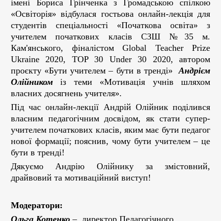
імені Бориса Грінченка з Громадською спілкою
«Освіторія» відбулася гостьова онлайн-лекція для
студентів спеціальності «Початкова освіта» з
учителем початкових класів СЗШ №35 м.
Кам'янського, фіналістом Global Teacher Prize
Ukraine 2020, TOP 30 Under 30 2020, автором
проєкту «Бути учителем – бути в тренді»
Андрієм
Олійником
із теми «Мотивація учнів шляхом
власних досягнень учителя».
Під час онлайн-лекції Андрій Олійник поділився
власним педагогічним досвідом, як стати супер-
учителем початкових класів, яким має бути педагог
нової формації; пояснив, чому бути учителем – це
бути в тренді!
Дякуємо Андрію Олійнику за змістовний,
драйвовий та мотиваційний виступ!
Модератори:
Ольга Котенко
– директор Педагогічного