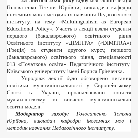
25 лютого 2020 року
відбулася скайп-лекція
Головатенко Тетяни Юріївни, викладача кафедри
іноземних мов і методик їх навчання Педагогічного
інституту, на тему «Multilingualism as European
Educational Policy». Участь в лекції взяли студенти
першого (бакалаврського) освітнього рівня
Освітнього інституту «ДІМІТРА» («
DIMITRA
»)
(Греція) та студенти
другого курсу,
першого
(бакалаврського) освітнього рівня,
спеціальності
013
«Початкова освіта» Педагогічного інституту
Київського університету імені Бориса Грінченка.
Упродовж лекції було обговорено питання
політики мультилінгвальності у Європейському
Союзі та Україні, проаналізовано поняття
мультилінгвізму та вивчено мультилінгвальні
освітні моделі.
Модератор заходу:
Головатенко Тетяна
Юріївна, викладач кафедри іноземних мов
і
методик навчання
Педагогічного інстит
уту.