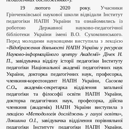
19 лютого 2020 року.
Учасники
Грінченківської наукової школи відвідали Інститут
педагогіки НАПН України та ознайомились із
роботою Державної науково-педагогічної
бібліотеки України імені В.О. Сухомлинського.
Перед молодими науковцями виступила з лекцією
«
Відображення діяльності НАПН України у ресурсах
Науково-інформаційного центру Академії»
Дічек Н.
П.,
завідувачка відділу історії педагогіки Інституту
педагогіки Національної академії педагогічних наук
України, докторка педагогічних наук, професорка,
членкиня-кореспондент НАПН України,
Сисоєва
С.О
.,
академік-секретарка відділення загальної
педагогіки та філософії освіти НАПН України,
докторка педагогічних наук, професорка, дійсна
членкиня (академік) НАПН України виступила з
лекцією «
Методологія досліджень у галузі освіти»,
Локшина О.І.,
завідувачка відділення порівняльної
педагогіки Інституту педагогіки НАПН України,