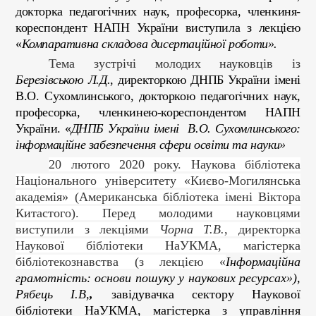
докторка педагогічних наук, професорка, членкиня-
кореспондент НАПН України виступила з лекцією
«
Компаративна складова дисертаційної роботи».
Тема зустрічі молодих науковців із
Березівською Л.Д.
,
директоркою ДНПБ України імені
В.О. Сухомлинського, докторкою педагогічних наук,
професорка, членкинею-кореспондентом НАПН
України
.
«
ДНПБ України імені В.О. Сухомлинського:
інформаційне забезпечення сфери освіти та науки»
20 лютого 2020 року. Наукова бібліотека
Національного університету «Києво-Могилянська
академія» (Американська бібліотека імені Віктора
Китастого). Перед молодими науковцями
виступили з лекціями
Чорна Т.В.
, директорка
Наукової бібліотеки НаУКМА, магістерка
бібліотекознавства (з лекцією «
Інформаційна
грамотність: основи пошуку у наукових ресурсах»),
Рябець І.В,
,
завідувачка сектору Наукової
бібліотеки НаУКМА, магістерка з управління