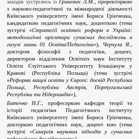
заходів зустрілись із
Гриневич Л.М.,
проректоркою
з науково-педагогічної та міжнародної діяльності
Київського університету імені Бориса Грінченка,
кандидаткою педагогічних наук, доценткою (тема
зустрічі «
Стратегії освітніх реформ в Україні:
методологічні орієнтири сучасних досліджень в
галузі знань 01 Освіта/Педагогіка»
),
Черчула Я.
,
доктором філософії з педагогіки, доцент,
директором відділення Освітніх наук Інституту
Освіти Єзуїтського Університету Ігнаціанум у
Кракові (Республіка Польща) (тема зустрічі
«
Реформи вищої освіти у Європі: досвід Республіки
Польщі, Республіки Австрія, Португальської
Республіки та Нідерландів»),
Батечко Н.Г.,
професоркою кафедри теорії та
історії педагогіки Педагогічного інституту
Київського університету імені Бориса Грінченка,
докторкою педагогічних наук, доцент кою (тема
зустрічі
«Синергія наукових підходів у сучасних
педагогічних дослідженнях»).