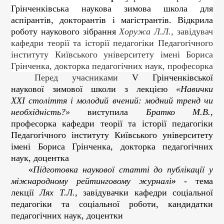
Грінченківська наукова зимова школа для
аспірантів, докторантів і магістрантів. Відкрила
роботу наукового зібрання
Хоружа Л.Л.
, завідувач
кафедри теорії та історії педагогіки Педагогічного
інституту Київського університету імені Бориса
Грінченка, докторка педагогічних наук, професорка
Перед учасниками
V Грінченківської
наукової зимової школи з лекцією
«
Навички
ХХІ століття і молодий вчений: модний тренд чи
необхідність?»
виступила
Братко М.В.
,
професорка кафедри теорії та історії педагогіки
Педагогічного інституту Київського університету
імені Бориса Грінченка, докторка педагогічних
наук, доцентка
«
Підготовка наукової статті до публікації у
міжнародному рейтинговому журналі
»
- тема
лекції
Лях Т.Л.,
завідувачки кафедри соціальної
педагогіки та соціальної роботи, кандидатки
педагогічних наук, доцентки