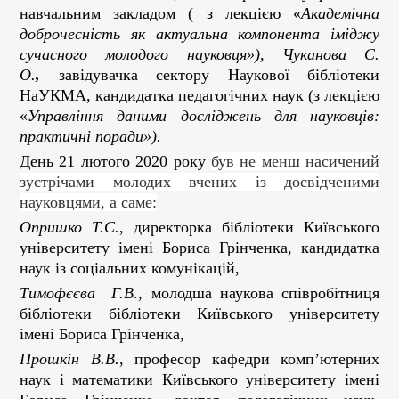
навчальним закладом ( з лекцією «
Академічна
доброчесність як актуальна компонента іміджу
сучасного молодого науковця»), Чуканова С.
О.
,
завідувачка сектору Наукової бібліотеки
НаУКМА, кандидатка педагогічних наук (з лекцією
«
Управління даними досліджень для науковців:
практичні поради»).
День 21 лютого 2020 року
був не менш насичений
зустрічами молодих вчених із досвідченими
науковцями, а саме:
Опришко Т.С.
, директорка бібліотеки Київського
університету імені Бориса Грінченка, кандидатка
наук із соціальних комунікацій,
Тимофєєва
Г.В
., молодша наукова співробітниця
бібліотеки бібліотеки Київського університету
імені Бориса Грінченка,
Прошкін В.В.
, професор кафедри комп’ютерних
наук і математики Київського університету імені