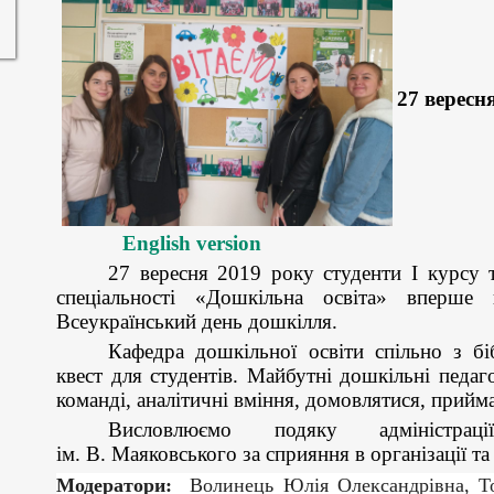
27 вересн
English version
27 вересня 2019 року студенти І курсу т
спеціальності «Дошкільна освіта» вперше
Всеукраїнський день дошкілля.
Кафедра дошкільної освіти спільно з бі
квест для студентів. Майбутні дошкільні педа
команді, аналітичні вміння, домовлятися, прий
Висловлюємо подяку адміністрац
ім. В. Маяковського за сприяння в організації та
Модератори:
Волинець Юлія Олександрівна, Т