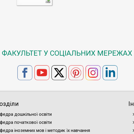
ФАКУЛЬТЕТ У СОЦІАЛЬНИХ МЕРЕЖАХ
озділи
І
федра дошкільної освіти
федра початкової освіти
федра іноземних мов і методик їх навчання