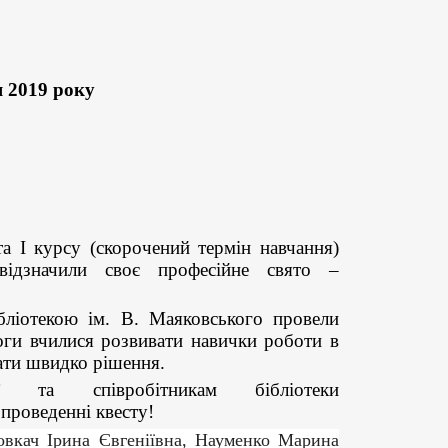
я 2019 року
а І курсу (скорочений термін навчання)
 відзначили своє професійне свято –
бліотекою ім. В. Маяковського провели
гоги вчилися розвивати навички роботи в
мати швидко рішення.
ії та співробітникам бібліотеки
 проведенні квесту!
овкач Ірина Євгеніївна, Науменко Марина