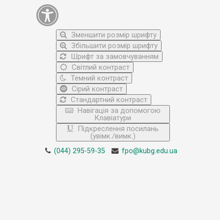
Зменшити розмір шрифту
Збільшити розмір шрифту
Шрифт за замовчуванням
Світлий контраст
Темний контраст
Сірий контраст
Стандартний контраст
Навігація за допомогою
Клавіатури
Підкреслення посилань
(увімк./вимк.)
(044) 295-59-35
fpo@kubg.edu.ua