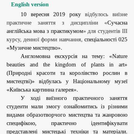
English version
10 вересня 2019 року
відбулось виїзне
практичне заняття з дисципліни «
Сучасна
англійська мова з практикумом
» для студентів ІІІ
курсу, денної форми навчання,
спеціальності 025
«Музичне мистецтво».
Англомовна екскурсія на тему: «Nature
beaut
ies
and
the
kingdom
of
plant
s
in art»
(Природні красоти та королівство рослин в
мистецтві)» відбулась у Національному музеї
«Київська картинна галерея».
У ході виїзного практичного заняття
студенти мали змогу ознайомитись із різними
видами образотворчого мистецтва та жанровою
специфікою, практично ідентифікувати
представлені мистецькі техніки та матеріали.