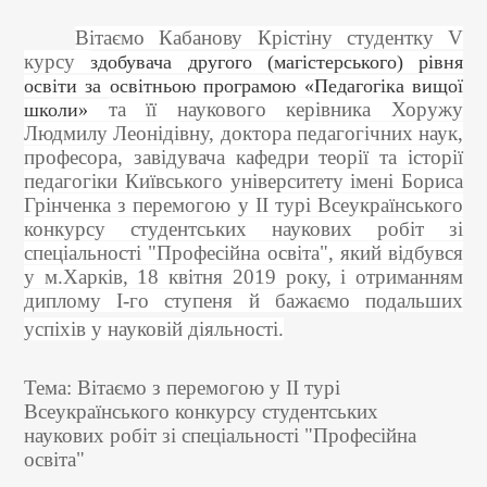
Вітаємо Кабанову Крістіну студентку V
курсу
здобувача другого (магістерського) рівня
освіти за освітньою програмою «Педагогіка вищої
та її наукового керівника Хоружу
школи»
Людмилу Леонідівну, доктора педагогічних
наук,
професора, завідувача кафедри теорії та історії
педагогіки Київського університету імені Бориса
Грінченка з перемогою у ІІ турі Всеукраїнського
конкурсу студентських наукових робіт зі
спеціальності "Професійна освіта", який відбувся
у м.Харків, 18 квітня 2019 року, і отриманням
диплому І-го ступеня й бажаємо подальших
успіхів у науковій діяльності.
Тема: Вітаємо з перемогою
у ІІ турі
Всеукраїнського конкурсу студентських
наукових робіт зі спеціальності "Професійна
освіта"