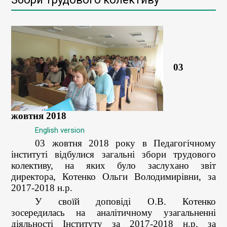
03
жовтня 2018
English version
03 жовтня 2018 року
в Педагогічному
інституті відбулися загальні збори трудового
колективу, на яких було заслухано
звіт
директора
,
Котенко Ольги Володимирівни
,
за
2017-2018 н.р.
У своїй доповіді О.В. Котенко
зосередилась на аналітичному узагальненні
діяльності Інституту за 2017-2018 н.р. за